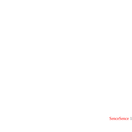
Sence
Sence
1