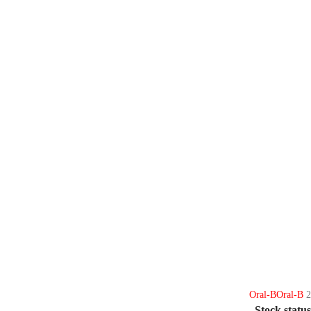
Oral-B
Oral-B
2
Stock status